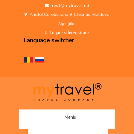
res1@mytravel.md
Anatol Corobceanu 9, Chișinău, Moldova
Agențiilor
Logare și Înregistrare
Language switcher
Meniu