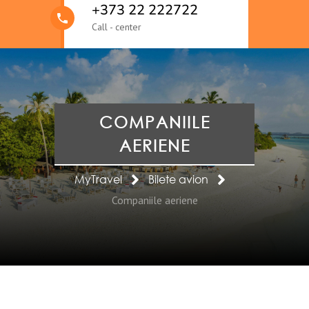
+373 22 222722
Call - center
COMPANIILE
AERIENE
MyTravel
Bilete avion
Companiile aeriene