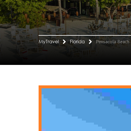
MyTravel
Florida
Pensacola Beach