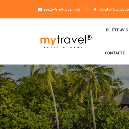
res1@mytravel.md
Anatol Corobce
BILETE AVI
CONTACTE