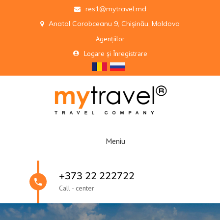
res1@mytravel.md
Anatol Corobceanu 9, Chișinău, Moldova
Agențiilor
Logare și Înregistrare
Meniu
+373 22 222722
Call - center