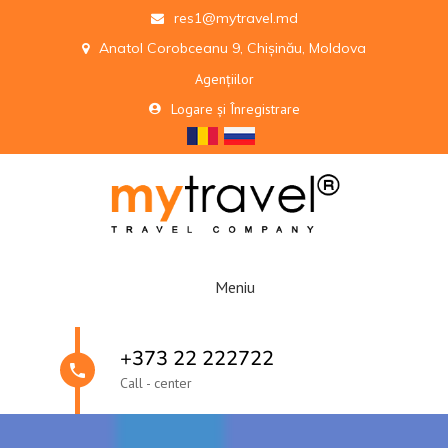
res1@mytravel.md
Anatol Corobceanu 9, Chișinău, Moldova
Agențiilor
Logare și Înregistrare
Meniu
+373 22 222722
Call - center