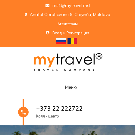
res1@mytravel.md
Anatol Corobceanu 9, Chișinău, Moldova
Агентствам
Вход и Регистрация
Меню
+373 22 222722
Колл - центр