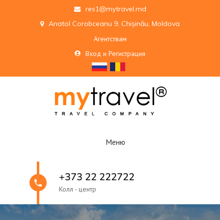
res1@mytravel.md
Anatol Corobceanu 9, Chișinău, Moldova
Агентствам
Вход и Регистрация
Меню
+373 22 222722
Колл - центр