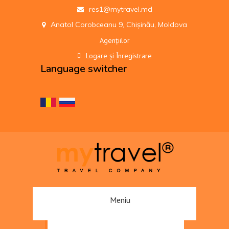
res1@mytravel.md
Anatol Corobceanu 9, Chișinău, Moldova
Agențiilor
Logare și Înregistrare
Language switcher
Meniu