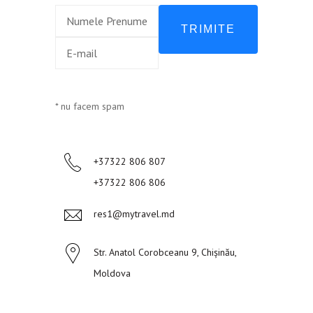
TRIMITE
* nu facem spam
+37322 806 807
+37322 806 806
res1@mytravel.md
Str. Anatol Corobceanu 9, Chișinău,
Moldova