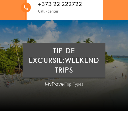
+373 22 222722
Call - center
TIP DE
EXCURSIE:WEEKEND
TRIPS
MyTravel
Trip Types