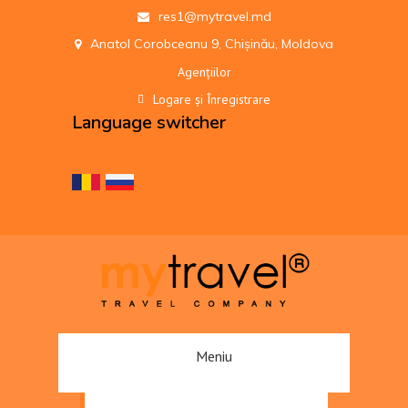
res1@mytravel.md
Anatol Corobceanu 9, Chișinău, Moldova
Agențiilor
Logare și Înregistrare
Language switcher
Meniu