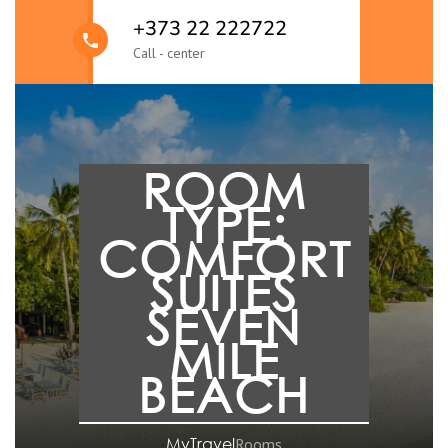
+373 22 222722
Call - center
ROOM
TYPE:
COMFORT
SUITES
SEVEN
MILE
BEACH
MyTravel
Rooms