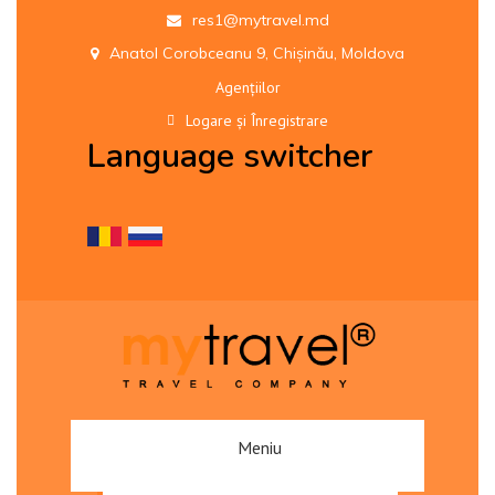
res1@mytravel.md
Anatol Corobceanu 9, Chișinău, Moldova
Agențiilor
Logare și Înregistrare
Language switcher
Meniu